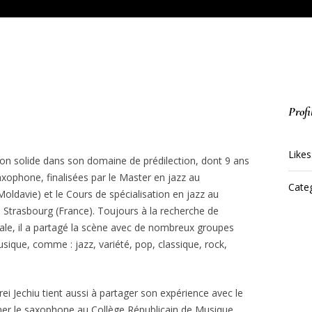
Profi
Likes
on solide dans son domaine de prédilection, dont 9 ans
saxophone, finalisées par le Master en jazz au
Categ
oldavie) et le Cours de spécialisation en jazz au
 Strasbourg (France). Toujours à la recherche de
le, il a partagé la scène avec de nombreux groupes
sique, comme : jazz, variété, pop, classique, rock,
rei Jechiu tient aussi à partager son expérience avec le
ner le saxophone au Collège Républicain de Musique