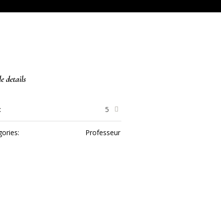
le details
:
5
ories:
Professeur