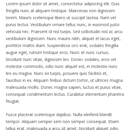
Lorem ipsum dolor sit amet, consectetur adipiscing elit. Duis
fringilla nunc at aliquam tristique. Maecenas non dignissim
lorem. Mauris scelerisque libero ut suscipit lacinia. Nam vel
purus lectus. Vestibulum ornare tellus nunc, in euismod justo
vehicula nec. Praesent id nisl turpis. Sed sollicitudin nisl ac arcu
vestibulum dignissim. Nunc mauris nibh, aliquet et lacus eget,
porttitor mattis diam. Suspendisse orci erat, sodales fringilla
augue eget, rutrum tristique eros. Nunc et nunc cursus,
tincidunt nunc vitae, dignissim leo. Donec sodales, eros vel
molestie commodo, odio nunc aliquet est, in molestie nunc
leo eu magna. Nunc ex turpis, posuere quis facilisis et,
faucibus in ex. Aliquam finibus dictum tortor, ut ultrices magna
malesuada mollis. Donec magna sapien, luctus et purus vitae,
consequat condimentum lectus. Curabitur elementum pharetra
feugiat.
Fusce placerat scelerisque dapibus. Nulla eleifend blandit
tempor. Aliquam semper sem non semper consequat. Etiam
tellus erat, malesuada a arcu sit amet, tincidunt aliquet odio.