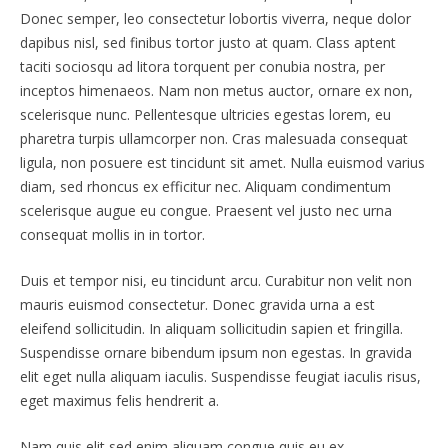
Donec semper, leo consectetur lobortis viverra, neque dolor
dapibus nisl, sed finibus tortor justo at quam. Class aptent
taciti sociosqu ad litora torquent per conubia nostra, per
inceptos himenaeos. Nam non metus auctor, ornare ex non,
scelerisque nunc. Pellentesque ultricies egestas lorem, eu
pharetra turpis ullamcorper non. Cras malesuada consequat
ligula, non posuere est tincidunt sit amet. Nulla euismod varius
diam, sed rhoncus ex efficitur nec. Aliquam condimentum
scelerisque augue eu congue. Praesent vel justo nec urna
consequat mollis in in tortor.
Duis et tempor nisi, eu tincidunt arcu. Curabitur non velit non
mauris euismod consectetur. Donec gravida urna a est
eleifend sollicitudin. In aliquam sollicitudin sapien et fringilla.
Suspendisse ornare bibendum ipsum non egestas. In gravida
elit eget nulla aliquam iaculis. Suspendisse feugiat iaculis risus,
eget maximus felis hendrerit a.
Nam quis elit sed enim aliquam congue quis eu ex.