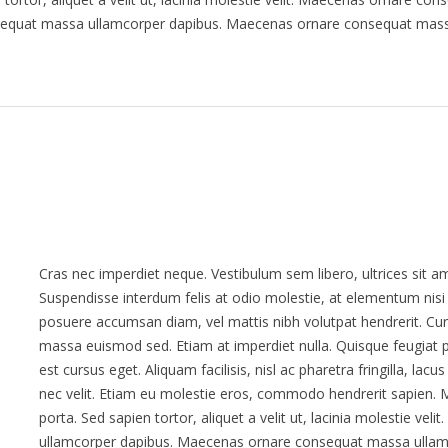
equat massa ullamcorper dapibus. Maecenas ornare consequat massa
Cras nec imperdiet neque. Vestibulum sem libero, ultrices sit am
Suspendisse interdum felis at odio molestie, at elementum nisi 
posuere accumsan diam, vel mattis nibh volutpat hendrerit. Curabi
massa euismod sed. Etiam at imperdiet nulla. Quisque feugiat p
est cursus eget. Aliquam facilisis, nisl ac pharetra fringilla, lac
nec velit. Etiam eu molestie eros, commodo hendrerit sapien. M
porta. Sed sapien tortor, aliquet a velit ut, lacinia molestie v
ullamcorper dapibus. Maecenas ornare consequat massa ullam