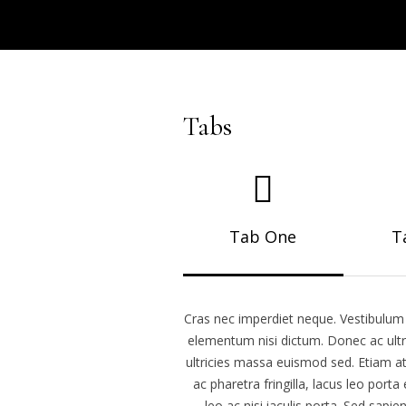
Tabs
Tab One
T
Cras nec imperdiet neque. Vestibulum s
elementum nisi dictum. Donec ac ultri
ultricies massa euismod sed. Etiam at 
ac pharetra fringilla, lacus leo por
leo ac nisi iaculis porta. Sed sapi