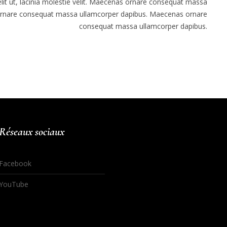
velit ut, lacinia molestie velit. Maecenas ornare consequat massa
ornare consequat massa ullamcorper dapibus. Maecenas ornare
consequat massa ullamcorper dapibus.
Réseaux sociaux
Facebook
YouTube