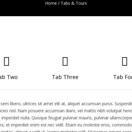
Home
/
Tabs & Tours
ab Two
Tab Three
Tab Fo
em libero, ultrices sit amet elit at, aliquet accumsan purus. Suspendi
cies nisl. Nam posuere accumsan diam, vel mattis nibh volutpat hendreri
imperdiet nulla. Quisque feugiat pulvinar mauris, pulvinar ullamcorper e
ta ex, et imperdiet enim est nec velit. Etiam eu molestie eros, comm
en tortor, aliquet a velit ut, lacinia molestie velit. Maecenas ornare 