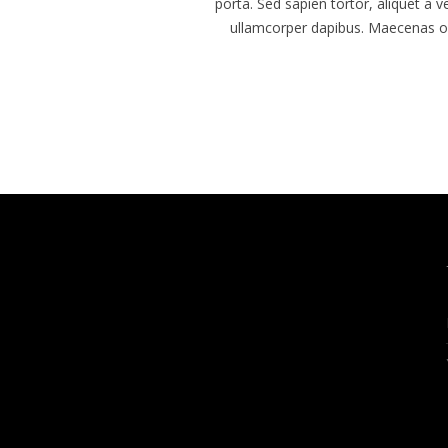
porta. Sed sapien tortor, aliquet a 
ullamcorper dapibus. Maecenas 