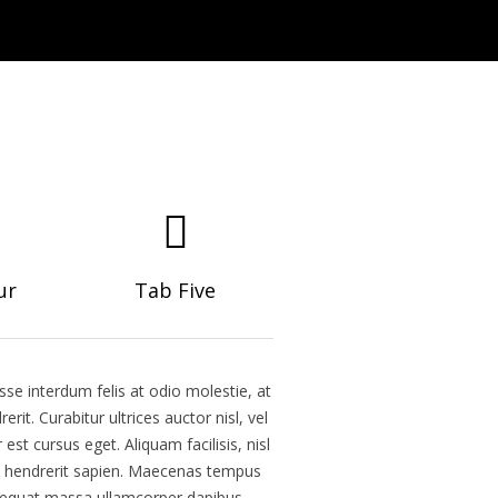
ur
Tab Five
sse interdum felis at odio molestie, at
t. Curabitur ultrices auctor nisl, vel
st cursus eget. Aliquam facilisis, nisl
odo hendrerit sapien. Maecenas tempus
consequat massa ullamcorper dapibus.