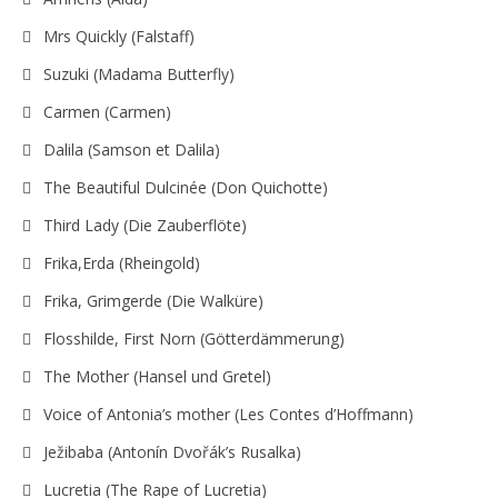
Mrs Quickly (Falstaff)
Suzuki (Madama Butterfly)
Carmen (Carmen)
Dalila (Samson et Dalila)
The Beautiful Dulcinée (Don Quichotte)
Third Lady (Die Zauberflöte)
Frika,Erda (Rheingold)
Frika, Grimgerde (Die Walküre)
Flosshilde, First Norn (Götterdämmerung)
The Mother (Hansel und Gretel)
Voice of Antonia’s mother (Les Contes d’Hoffmann)
Ježibaba (Antonín Dvořák’s Rusalka)
Lucretia (The Rape of Lucretia)